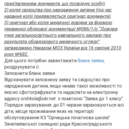
пред’явленням документа, що посвідчує особу);
2) копія свідоцтва про народження дитини (під час
надання копії предявляється оригінал документа);
3) оригінал або копія медичної довідки за формою
первинної облікової документації №086/1/о “Довідка
учня загальноосвітнього навчального закладу про
результати обовязкового медичного огляду”
затверджено Наказом МОЗ України від 16 серпня 2010
року №682.
Для цього потрібно завантажити
бланк заяви
,
роздрукувати її.
Заповнити бланк заяви.
Відсканувати заповнену заяву та свідоцтво про
народження дитини, якщо немає такої можливості то
якісно сфотографувати та надаслати на електронну
адресу
orshkola@ukr.net
з поміткою “Заява до 1 класу”.
Порядок зарахування: до 01 червня зараховуються всі
діти, місце проживання яких на території
обслуговування КЗ “Орчицька початкова школа”
Зачепилівської селищної ради Красноградського