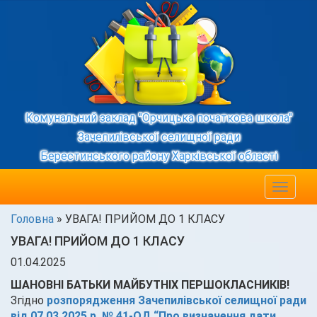
Комунальний заклад "Орчицька початкова школа"
Зачепилівської селищної ради
Берестинського району Харківської області
Toggle
navigat
Головна
»
УВАГА! ПРИЙОМ ДО 1 КЛАСУ
УВАГА! ПРИЙОМ ДО 1 КЛАСУ
01.04.2025
ШАНОВНІ БАТЬКИ МАЙБУТНІХ ПЕРШОКЛАСНИКІВ!
Згідно
розпорядження Зачепилівської селищної ради
від 07.03.2025 р. № 41-ОД “Про визначення дати