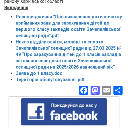
району Харківської області.
Вкладення
Розпорядження “Про визначення дати початку
приймання заяв для зарахування дітей до
першого класу закладів освіти Зачепилівської
селищної ради”.pdf
Наказ відділу освіти, молоді та спорту
Зачепилівської селищної ради від 27.03.2025 №
49 “Про зарахування дітей до 1 класів закладів
загальної середньої освіти Зачепилівської
селищної ради на 2025/2026 навчальний рік”
Заява до 1 класу.doc
Територія обслуговування. pdf
Facebook
Masto
Ema
П