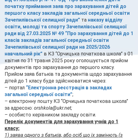
початку приймання заяв про зарахування дітей до
першого класу закладів загальної середньої освіти
Зачепилівської селищної ради”
та
наказу відділу
освіти, молоді та спорту Зачепилівської селищної
ради від 27.03.2025 № 49 “Про зарахування дітей до 1
класів закладів загальної середньої освіти
Зачепилівської селищної ради на 2025/2026
навчальний рік”
в КЗ “Орчицька початкова школа” з 01
квітня по 31 травня 2025 року оголошується прийом
документів про зарахування до першого класу.
Прийом заяв батьків та документів щодо зарахування
дітей до 1 класу буде здійснюватися через:
– портал
“Електронна реєстрація в закладах
загальної середньої освіти”
;
– електронну пошту КЗ “Орчицька початкова школа”
за адресою:
orshkola@ukr.net;
– особисто керівником закладу освіти.
Перелік документів для зарахування учнів до 1
класу:
1) заява одного з батьків, або осіб що їх замінють (з