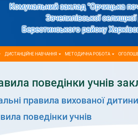
Комунальний заклад "Орчицька по
Зачепилівської селищної
Берестинського району Харківсь
ДИСТАНЦІЙНЕ НАВЧАННЯ
МЕТОДИЧНА РОБОТА
ОГОЛОШ
авила поведінки учнів зак
альні правила вихованої дитин
вила поведінки учнів