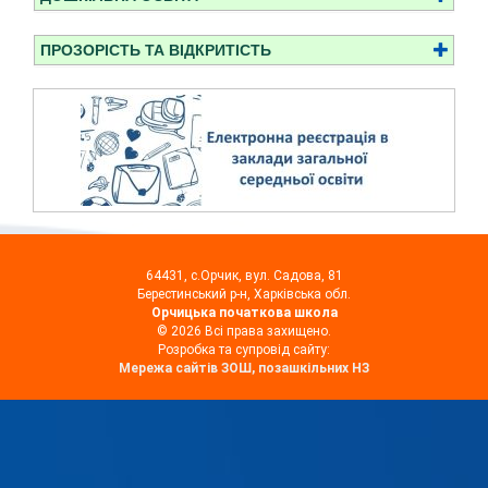
ПРОЗОРІСТЬ ТА ВІДКРИТІСТЬ
64431, с.Орчик, вул. Садова, 81
Берестинський р-н, Харківська обл.
Орчицька початкова школа
© 2026 Всі права захищено.
Розробка та супровід сайту:
Мережа сайтів ЗОШ, позашкільних НЗ