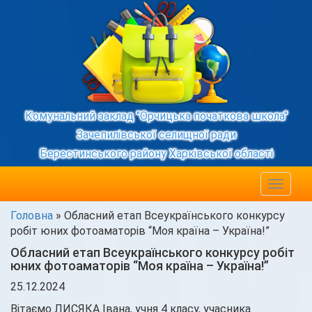
Комунальний заклад "Орчицька початкова школа"
Зачепилівської селищної ради
Берестинського району Харківської області
Toggle
navigat
Головна
»
Обласний етап Всеукраїнського конкурсу
робіт юних фотоаматорів “Моя країна – Україна!”
Обласний етап Всеукраїнського конкурсу робіт
юних фотоаматорів “Моя країна – Україна!”
25.12.2024
Вітаємо ЛИСЯКА Івана, учня 4 класу, учасника